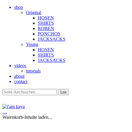
shop
Original
HOSEN
SHIRTS
ROBEN
PONCHOS
JACKSACKS
Young
HOSEN
SHIRTS
JACKSACKS
videos
tutorials
about
contact
…
Warenkorb-Inhalte laden...