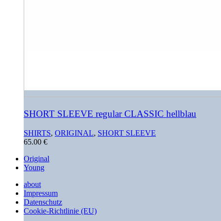
SHORT SLEEVE regular CLASSIC hellblau
SHIRTS
,
ORIGINAL
,
SHORT SLEEVE
65.00
€
Original
Young
about
Impressum
Datenschutz
Cookie-Richtlinie (EU)