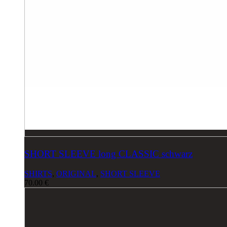
SHORT SLEEVE long CLASSIC schwarz
SHIRTS
,
ORIGINAL
,
SHORT SLEEVE
70.00
€