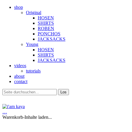
shop
Original
HOSEN
SHIRTS
ROBEN
PONCHOS
JACKSACKS
Young
HOSEN
SHIRTS
JACKSACKS
videos
tutorials
about
contact
…
Warenkorb-Inhalte laden...