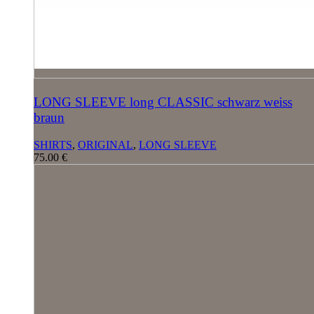
LONG SLEEVE long CLASSIC schwarz weiss
braun
SHIRTS
,
ORIGINAL
,
LONG SLEEVE
75.00
€