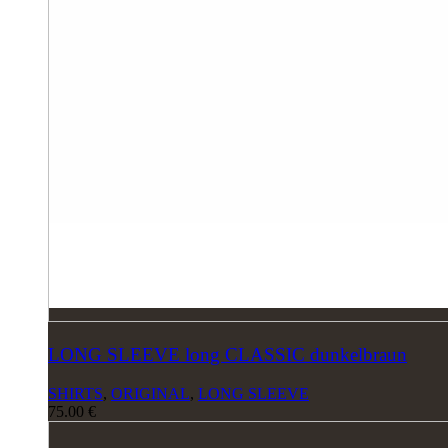
LONG SLEEVE long CLASSIC dunkelbraun
SHIRTS
,
ORIGINAL
,
LONG SLEEVE
75.00
€