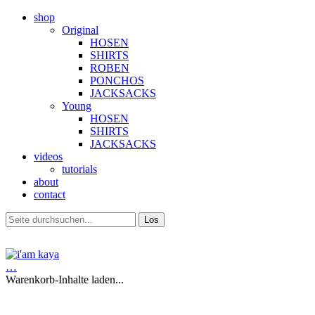
shop
Original
HOSEN
SHIRTS
ROBEN
PONCHOS
JACKSACKS
Young
HOSEN
SHIRTS
JACKSACKS
videos
tutorials
about
contact
…
Warenkorb-Inhalte laden...