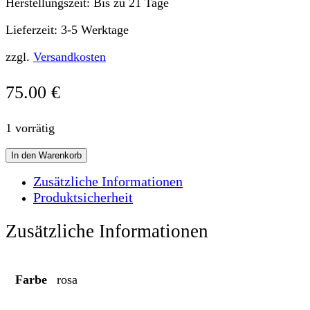
Herstellungszeit:
Bis zu 21 Tage
Lieferzeit:
3-5 Werktage
zzgl.
Versandkosten
75.00
€
1 vorrätig
LONG
In den Warenkorb
SLEEVE
long
Zusätzliche Informationen
CLASSIC
Produktsicherheit
rosa
Menge
Zusätzliche Informationen
Farbe
rosa