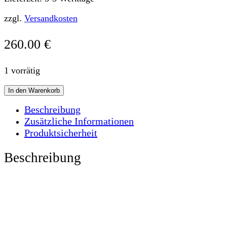
zzgl.
Versandkosten
260.00
€
1 vorrätig
JACKSACK
In den Warenkorb
regular
CLASSIC_hellblau
Beschreibung
I
Zusätzliche Informationen
schwarz
Produktsicherheit
Menge
Beschreibung