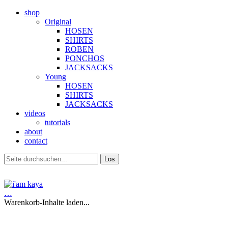
shop
Original
HOSEN
SHIRTS
ROBEN
PONCHOS
JACKSACKS
Young
HOSEN
SHIRTS
JACKSACKS
videos
tutorials
about
contact
…
Warenkorb-Inhalte laden...