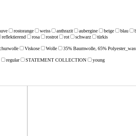
uve
rostorange
weiss
anthrazit
aubergine
beige
blau
reflektierend
rosa
rostrot
rot
schwarz
türkis
churwolle
Viskose
Wolle
35% Baumwolle, 65% Polyester_wass
regular
STATEMENT COLLECTION
young