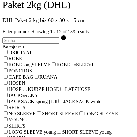
Paket 2kg (DHL)
DHL Paket 2 kg bis 60 x 30 x 15 cm
Filter products
Showing 1 - 12 of 189 results
Kategorien
ORIGINAL
ROBE
ROBE longSLEEVE
ROBE noSLEEVE
PONCHOS
CAPE BAG
RUANA
HOSEN
HOSE
KURZE HOSE
LATZHOSE
JACKSACKS
JACKSACK spring | fall
JACKSACK winter
SHIRTS
NO SLEEVE
SHORT SLEEVE
LONG SLEEVE
YOUNG
SHIRTS
LONG SLEEVE young
SHORT SLEEVE young