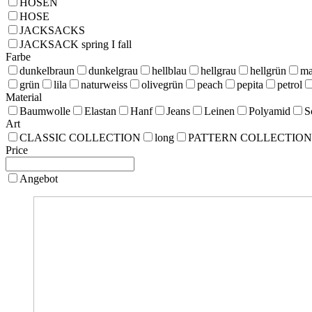
HOSEN
HOSE
JACKSACKS
JACKSACK spring I fall
Farbe
dunkelbraun
dunkelgrau
hellblau
hellgrau
hellgrün
ma
grün
lila
naturweiss
olivegrün
peach
pepita
petrol
Material
Baumwolle
Elastan
Hanf
Jeans
Leinen
Polyamid
S
Art
CLASSIC COLLECTION
long
PATTERN COLLECTION
Price
Angebot