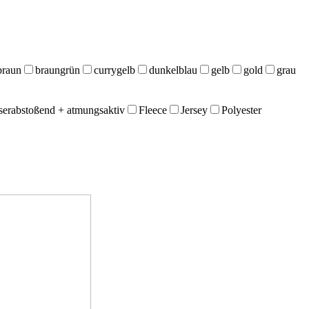
braun
braungrün
currygelb
dunkelblau
gelb
gold
grau
erabstoßend + atmungsaktiv
Fleece
Jersey
Polyester