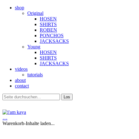
shop
Original
HOSEN
SHIRTS
ROBEN
PONCHOS
JACKSACKS
Young
HOSEN
SHIRTS
JACKSACKS
videos
tutorials
about
contact
…
Warenkorb-Inhalte laden...