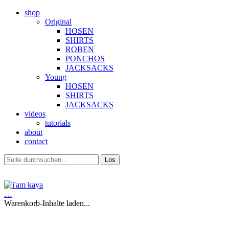
shop
Original
HOSEN
SHIRTS
ROBEN
PONCHOS
JACKSACKS
Young
HOSEN
SHIRTS
JACKSACKS
videos
tutorials
about
contact
…
Warenkorb-Inhalte laden...