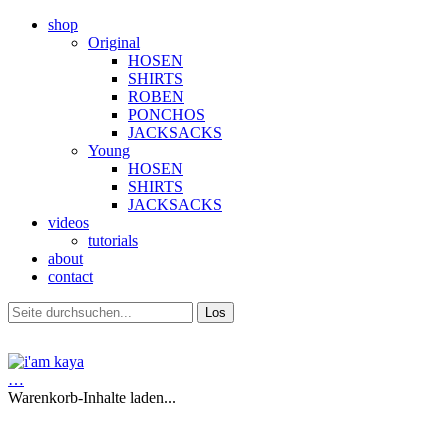
shop
Original
HOSEN
SHIRTS
ROBEN
PONCHOS
JACKSACKS
Young
HOSEN
SHIRTS
JACKSACKS
videos
tutorials
about
contact
…
Warenkorb-Inhalte laden...