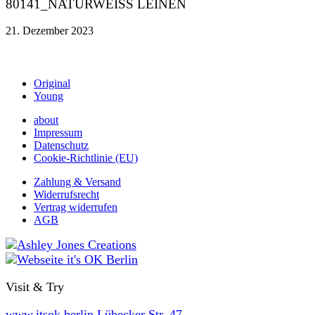
80141_NATURWEISS LEINEN
21. Dezember 2023
Original
Young
about
Impressum
Datenschutz
Cookie-Richtlinie (EU)
Zahlung & Versand
Widerrufsrecht
Vertrag widerrufen
AGB
Visit & Try
www.itsok.berlin
Lübecker Str. 47