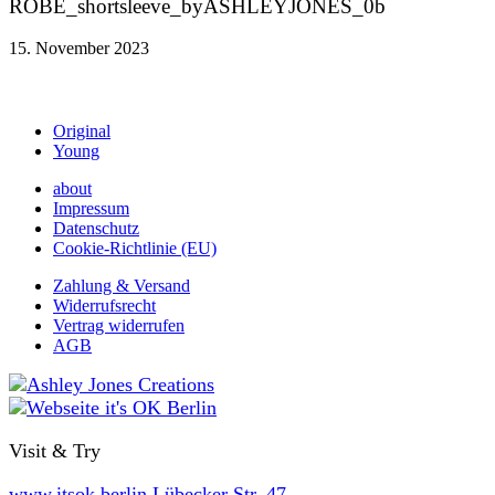
ROBE_shortsleeve_byASHLEYJONES_0b
15. November 2023
Original
Young
about
Impressum
Datenschutz
Cookie-Richtlinie (EU)
Zahlung & Versand
Widerrufsrecht
Vertrag widerrufen
AGB
Visit & Try
www.itsok.berlin
Lübecker Str. 47