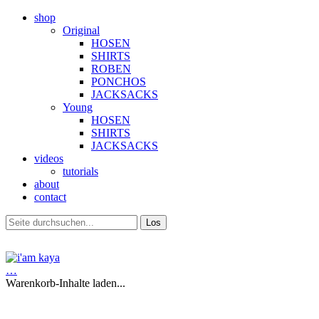
shop
Original
HOSEN
SHIRTS
ROBEN
PONCHOS
JACKSACKS
Young
HOSEN
SHIRTS
JACKSACKS
videos
tutorials
about
contact
…
Warenkorb-Inhalte laden...