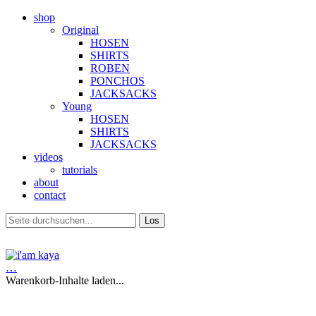
shop
Original
HOSEN
SHIRTS
ROBEN
PONCHOS
JACKSACKS
Young
HOSEN
SHIRTS
JACKSACKS
videos
tutorials
about
contact
…
Warenkorb-Inhalte laden...