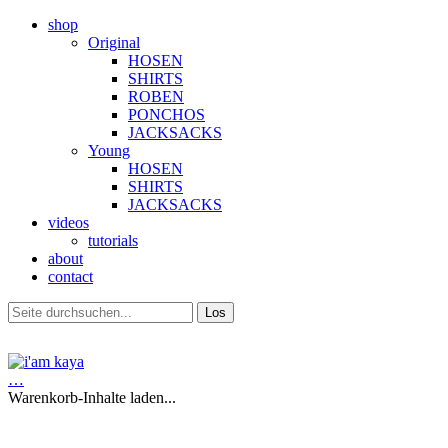
shop
Original
HOSEN
SHIRTS
ROBEN
PONCHOS
JACKSACKS
Young
HOSEN
SHIRTS
JACKSACKS
videos
tutorials
about
contact
…
Warenkorb-Inhalte laden...