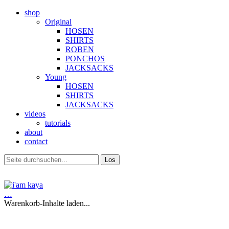
shop
Original
HOSEN
SHIRTS
ROBEN
PONCHOS
JACKSACKS
Young
HOSEN
SHIRTS
JACKSACKS
videos
tutorials
about
contact
…
Warenkorb-Inhalte laden...