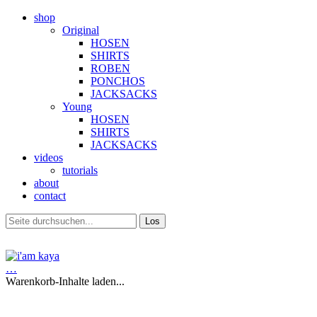
shop
Original
HOSEN
SHIRTS
ROBEN
PONCHOS
JACKSACKS
Young
HOSEN
SHIRTS
JACKSACKS
videos
tutorials
about
contact
…
Warenkorb-Inhalte laden...