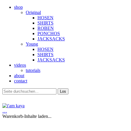
shop
Original
HOSEN
SHIRTS
ROBEN
PONCHOS
JACKSACKS
Young
HOSEN
SHIRTS
JACKSACKS
videos
tutorials
about
contact
…
Warenkorb-Inhalte laden...