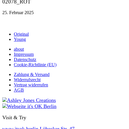
02078_ROT
25. Februar 2025
Original
Young
about
Impressum
Datenschutz
Cookie-Richtlinie (EU)
Zahlung & Versand
Widerrufsrecht
Vertrag widerrufen
AGB
Visit & Try
www.itsok.berlin
Lübecker Str. 47